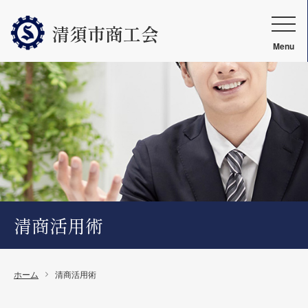
清須市商工会
Menu
清商活用術
ホーム
清商活用術