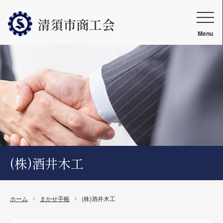
清須市商工会
Menu
(株)酒井木工
ホーム
まかせ手帳
(株)酒井木工