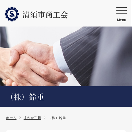
清須市商工会
Menu
（株）鈴重
ホーム
まかせ手帳
（株）鈴重