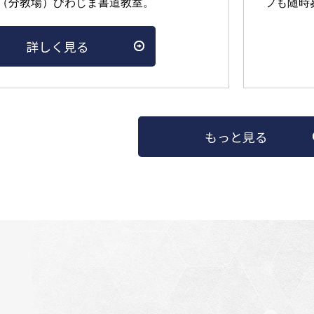
（分教場）びわじま書道教室。
フも随時
詳しく見る
もっと見る