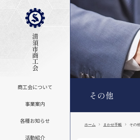
清須市商工会
商工会について
その他
事業案内
各種お知らせ
ホーム
まかせ手帳
その
活動紹介