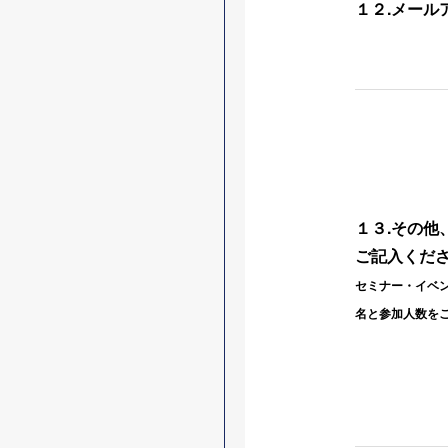
１２.メール
１３.その他
ご記入くだ
セミナー・イベ
名と参加人数を