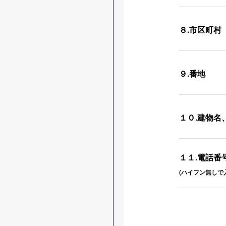
８.市区町村
９.番地
１０.建物名
１１.電話番
(ハイフン無しで