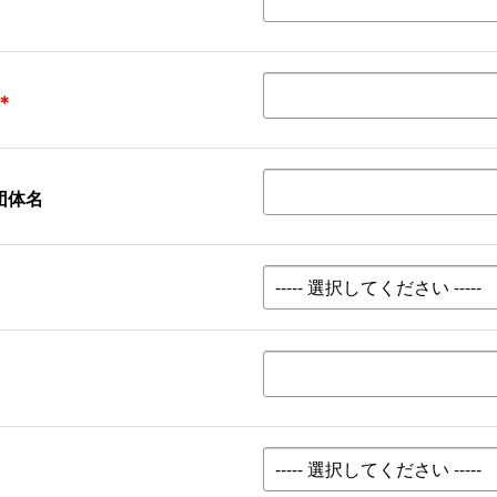
＊
団体名