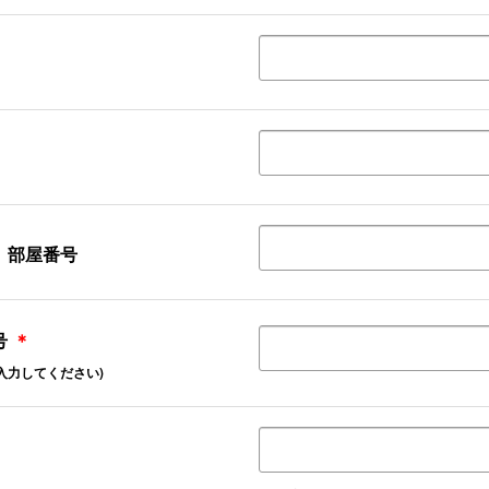
、部屋番号
号
＊
入力してください)