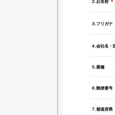
２.お名前
＊
３.フリガナ
４.会社名・
５.業種
６.郵便番号
７.都道府県